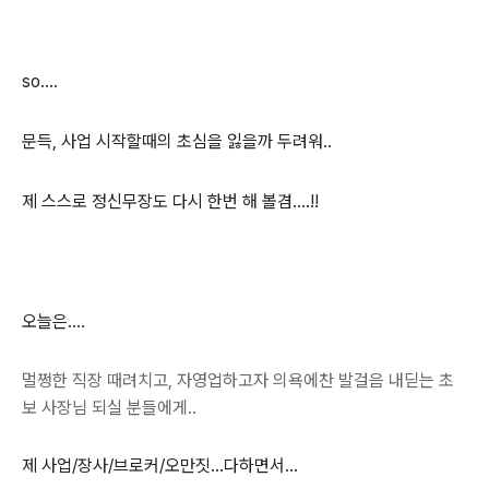
so....
문득, 사업 시작할때의 초심을 잃을까 두려워..
제 스스로 정신무장도 다시 한번 해 볼겸....!!
오늘은....
멀쩡한 직장 때려치고, 자영업하고자 의욕에찬 발걸음 내딛는 초
보 사장님 되실 분들에게..
제 사업/장사/브로커/오만짓...다하면서...