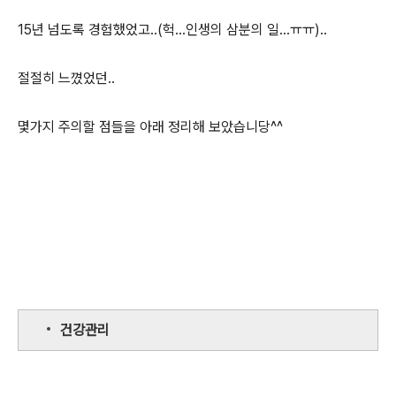
15년 넘도록 경험했었고..(헉...인생의 삼분의 일...ㅠㅠ)..
절절히 느꼈었던..
몇가지 주의할 점들을 아래 정리해 보았습니당^^
건강관리