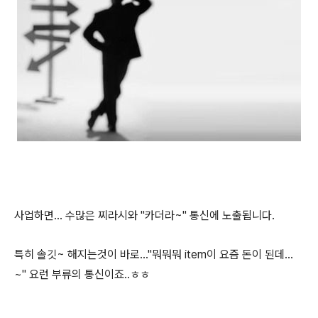
사업하면... 수많은 찌라시와 "카더라~" 통신에 노출됩니다.
특히 솔깃~ 해지는것이 바로..."뭐뭐뭐 item이 요즘 돈이 된데...
~" 요런 부류의 통신이죠..ㅎㅎ