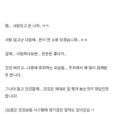
쩝... 사람있고 돈 나쥐..ㅋㅋ
사람 없고난 다음에.. 돈이 먼 소용 있겠습니꽈...ㅎㅎ
실제... 사업하다보면... 돈돈돈 쫒다가...
건강 버리고...나중에 후회하는 모습들.., 주위에서 꽤 많이 접해본
듯 합니다..
그나마 젊고 건강할때... 건강은 제대로 잘 챙겨 놓는것이 정답인듯
합니다!
(요즘은 건강보험 시스템에 정기검진 절차도 있더군요~!