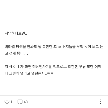
사업하다보면..
벼라별 평생을 안봐도 될 희한한 꼬 ㄹ ㅏ지들을 무척 많이 보고 듣
고 겪게 됩니다.
저 쉐ㅇ ㅣ가 과연 정상인가? 할 정도로.... 희한한 부류 또한 어찌
나 그렇게 널리고 널렸는지..ㅋㅋ
제도권에서 착실하게 일하다 사업하고자 막 의욕적으로 시작하는
1
43
분들에게 꼭 해주고 싶은 말가운데 하나는..