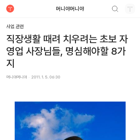
검색하기
머니야머니야
티스토리
사업 관련
직장생활 때려 치우려는 초보 자
영업 사장님들, 명심해야할 8가
지
머니야머니야
2011. 1. 5. 06:30