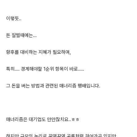
이렇듯..
돈 잘벌때에는...
향후를 대비하는 지혜가 필요하며,
특히.... 경계해야할 1순위 항목이 바로.....
그 돈을 버는 방법과 관련된 매너리즘 팽배입니다.
매너리즘은 대기업도 만만찮치요..ㅎㅎ
하지만 규모의 논리로 꾸역꾸역 공룡처럼 걸어가곤 있지만..