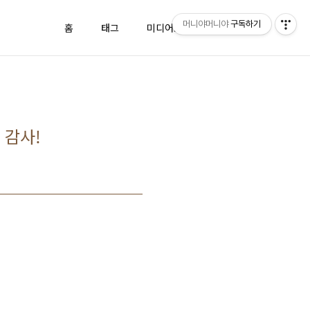
머니야머니야
구독하기
홈
태그
미디어로그
방명록
 감사!