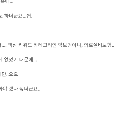
에...
 하더군요...쩝.
.... 핵심 키워드 카테고리인 암보험이나, 의료실비보험..
 없었기 때문에...
만..으으
아야 겠다 싶더군요..