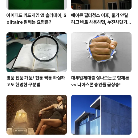
아이패드 카드게임 앱 솔리테어, S
에어콘 필터청소 이후, 물기 안말
olitaire 잘깨는 요령은?
리고 바로 사용하면, 누전차단기
작동됩니다 ㅠㅠ (전기조심! 불조
심!)
명품 진품 가품/ 진퉁 짝퉁 확실하
대부업체대출 잘나오는곳 형제론
고도 현명한 구분법
vs 나이스론 승인률 급상승!