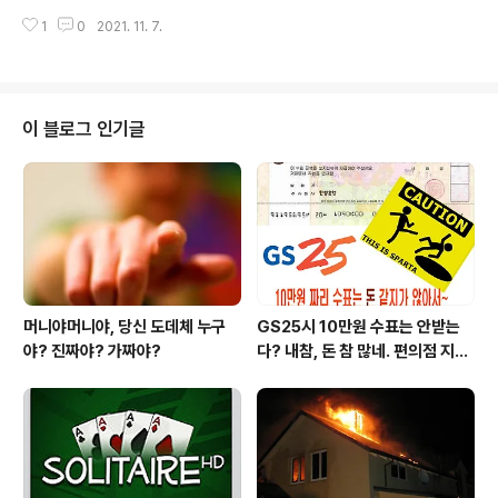
이트와 만나게 해준 제휴마케팅회사에 계속하여 광고를 의
100개 글 쓰면 되지?! 제휴마케팅 또는 쿠팡파트너스에 대
뢰할때 이 모든것이 선순환 구조를 이루어야만 비즈니스
1
0
2021. 11. 7.
해 어느정도 잘 아시는 분이 제 글에 들어왔을겁니다. 제휴
모델속에 포함된 구성원 모두가 성공을 하는겁니다. 즉 어
마케팅은 광고주가 광고해주기를 원하는 URL을 어필리에
필리에이트 광고가 잘 되야만 모두가 해피한 ..
이트(광고대행자)가 퍼다 날라서 널리널리 광고해주기를
바라는 광고수익 모델이므로, 이 URL이 널리 퍼져서, 그
링크를 통해 광고주가 돈을 벌게되면, 그 수익의 일부(커미
이 블로그 인기글
션)을 광고대행해준 어필리에이트에게 수고비형태로 줍니
다. 보통 어필리에이트는 자신이 운영하는 카페나 블로그
에 이 수익링크 URL에 관한 친절하고 훌륭한 소개글을 쓰
고 그것을 본 사람들이 이 링크에 들어와 뭔가 해 주길(구매
또는 상담신청 등등) 바라게 됩..
머니야머니야, 당신 도데체 누구
GS25시 10만원 수표는 안받는
야? 진짜야? 가짜야?
다? 내참, 돈 참 많네. 편의점 지에
스25시 본사 고객만족 서비스 멋
지구만~