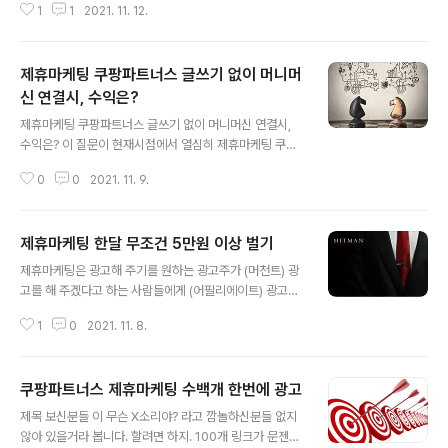
1
1
2021. 11. 12.
요없이 대화하기가 수훨한데 그런와중에서도 "난 제휴마케
팅으로 수익 난 적이 단 한 번도 없다"라는 분들이 의외로
뜻밖에 믿기지 않을정도로 많습니다. 그 말 들으면 "제휴마
제휴마케팅 쿠팡파트너스 글쓰기 없이 머니머
케팅으로 수익 난 적이 단 한 번도 없다구요? 바보아님?"
이 말이 목으로 튀어나오기 직전까지 가는데 차마 그런 "무
신 연결시, 수익은?
글 내용
안함"을 줄수는 없으니 "어휴 그것참 고생만 하셨네요. 그
제휴마케팅 쿠팡파트너스 글쓰기 없이 머니머신 연결시,
래도 어지간하면 수익 잘 나는 방법들이 있는데.." 라고 말
수익은? 이 질문이 현재시점에서 열심히 제휴마케팅 쿠팡
끝을 흐리긴 합니다. 그런 분들 왈 "그거 글 매번 써야되고,
파트너스 [쿠파]하시는 분들이 읽어보게 되더라도 "뭔 소
어휴, 내용도 모르는거 무슨 광고 앞잡이도 아니고 계속 안
0
0
2021. 11. 9.
리야?" 당연 의아해 하실거라 봅니다. 왜냐하면 제휴마케
되는거 광고한답시고 글쓰기 ..
팅 쿠팡파트너스에서 성공을 하기 위해서는 당연히 자신의
채널(매체)에 광고주를 잘 소개해서 그 속에 심어둔 광고주
제휴마케팅 한달 무조건 5만원 이상 벌기
링크를 사람들이 많이 타고들어 오게 해야 하는것이 불변
글 내용
의 진리이기 때문입니다. 즉, 제휴마케팅 쿠팡파트너스에
제휴마케팅은 광고해 주기를 원하는 광고주가 (머천트) 광
서 큰 수익을 내는 분들은 현재 많은 이웃을 보유하고 있는
고를 해 주겠다고 하는 사람들에게 (어필리에이트) 광고효
사람 딱 이 한가지로 정의가 가능합니다. (오버가 아닙니
과가 나올때마다 커미션을 지급하고 CPA, CPS, CPI, CP
다.) 이웃이 많다는 것은 그 많은 이웃들이 이사람의 글에
1
0
2021. 11. 8.
C) 이와같은 만남을 주선시켜 준 회사에도 커미션을 조금
동조한다는 의미가 결코 아닙니다. 오랜기간 블로그(또는
주는 (제휴마케팅회사) 현실적이고 이상적인 마케팅 비즈
매체)를 운영했고 누적된 글이 많고 이 글들..
니스 모델입니다. 비즈니스 모델이 좋고 뛰어나다고 해서
쿠팡파트너스 제휴마케팅 수백개 한번에 광고
여기 참여한 모든 분들이 성공하는것은 아닙니다. 당연히
글 내용
어필리에이트가 광고를 잘 해주고 광고효과들이 잘 나와서
제목 보신분들 이 무슨 X소리야? 라고 깜놀하신분들 없지
머천트가 만족을 하고 이 머천트가 계속해서 이 어필리에
않아 있을거라 봅니다. 할려면 하지. 100개 링크가 문젠가.