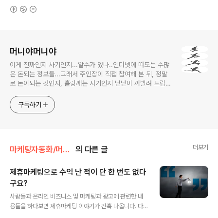
(새창열림)
로그 정보
머니야머니야
이게 진짜인지 사기인지...알수가 있나..인터넷에 떠도는 수많
은 돈되는 정보들...그래서 주인장이 직접 참여해 본 뒤, 정말
로 돈이되는 것인지, 홀랑깨는 사기인지 낱낱이 까발려 드립니
다! 사기당하지 말고 돈 제대로 많이 법시다~!! 머니야~ 머니
야~
구독하기
더보기
마케팅자동화/머니머신
의 다른 글
제휴마케팅으로 수익 난 적이 단 한 번도 없다
구요?
글 내용
사람들과 온라인 비즈니스 및 마케팅과 광고에 관련한 내
용들을 하다보면 제휴마케팅 이야기가 간혹 나옵니다. 다
들 알만한 사람들과의 대화이다 보니 용어니 뭐니 설명 필