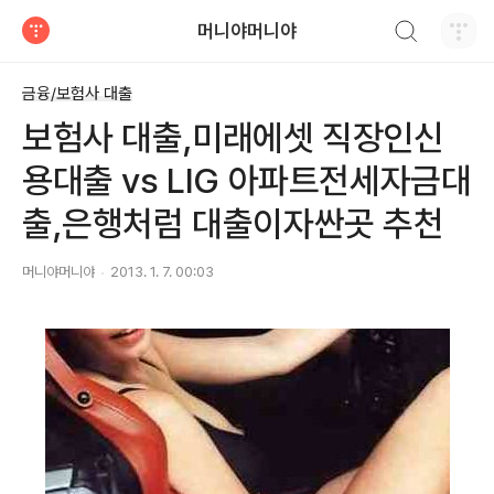
검색하기
머니야머니야
티스토리
금융/보험사 대출
보험사 대출,미래에셋 직장인신
용대출 vs LIG 아파트전세자금대
출,은행처럼 대출이자싼곳 추천
머니야머니야
2013. 1. 7. 00:03