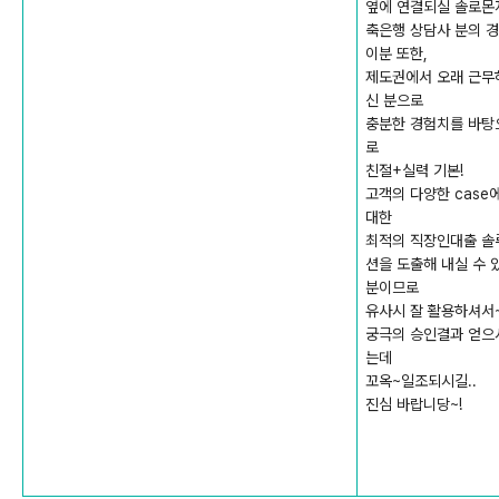
옆에 연결되실 솔로몬
축은행 상담사 분의 경
이분 또한,
제도권에서 오래 근무
신 분으로
충분한 경험치를 바탕
로
친절+실력 기본!
고객의 다양한 case
대한
최적의 직장인대출 솔
션을 도출해 내실 수 
분이므로
유사시 잘 활용하셔서
궁극의 승인결과 얻으
는데
꼬옥~일조되시길..
진심 바랍니당~!