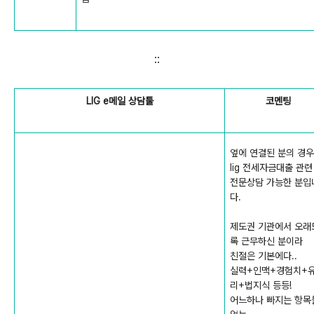
::
LIG e메일 상담툴
코멘팅
옆에 연결된 분의 경우
lig 전세자금대출 관련
전문상담 가능한 분입
다.
제도권 기관에서 오래
록 근무하신 분이라
친절은 기본에다..
실력+인맥+경험치+
리+법지식 등등!
어느하나 빠지는 항목