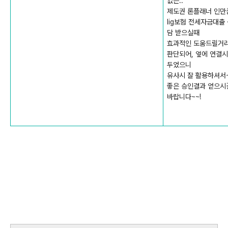
없는..
제도권 론플래너 인만큼
lig보험 전세자금대출
담 받으실때
효과적인 도움드릴거
판단되어, 옆에 연결
두었으니
유사시 잘 활용하셔서
좋은 승인결과 얻으시
바랍니다~~!