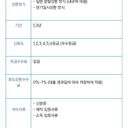
- 일반 분할상환 방식 (내규에 따름)
상환방식
- 만기일시상환 방식
기간
1,3년
신용도
1,2,3,4,5,6등급 (우수등급)
취급수수료
없음
중도상환수수
0%~1% (대출 경과일에 따라 차등하여 적용)
료
- 신분증
구비서류
- 재직 입증서류
- 소득 입증서류