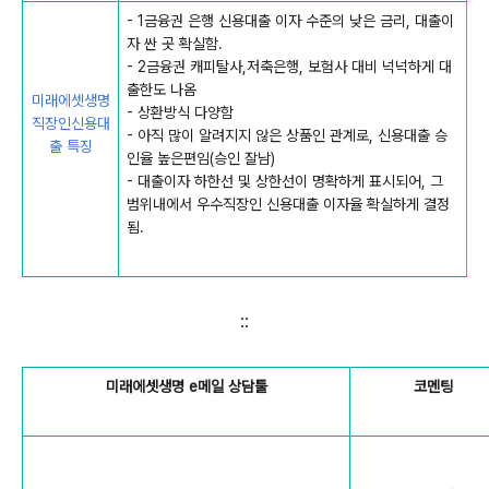
- 1금융권 은행 신용대출 이자 수준의 낮은 금리, 대출이
자 싼 곳 확실함.
- 2금융권 캐피탈사,저축은행, 보험사 대비 넉넉하게 대
출한도 나옴
미래에셋생명
- 상환방식 다양함
직장인신용대
- 아직 많이 알려지지 않은 상품인 관계로, 신용대출 승
출 특징
인율 높은편임(승인 잘남)
- 대출이자 하한선 및 상한선이 명확하게 표시되어, 그
범위내에서 우수직장인 신용대출 이자율 확실하게 결정
됨.
::
미래에셋생명 e메일 상담툴
코멘팅