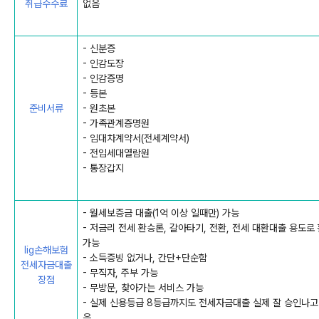
취급수수료
없음
- 신분증
- 인감도장
- 인감증명
- 등본
준비서류
- 원초본
- 가족관계증명원
- 임대차계약서(전세계약서)
- 전입세대열람원
- 통장갑지
- 월세보증금 대출(1억 이상 일때만) 가능
- 저금리 전세 환승론, 갈아타기, 전환, 전세 대환대출 용도로
가능
lig손해보험
- 소득증빙 없거나, 간단+단순함
전세자금대출
- 무직자, 주부 가능
장점
- 무방문, 찾아가는 서비스 가능
- 실제 신용등급 8등급까지도 전세자금대출 실제 잘 승인나고
음